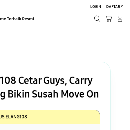
LOGIN
DAFTAR
Cari
Troli
Login/Sign-Up
me Terbaik Resmi
Cari
08 Cetar Guys, Carry
ng Bikin Susah Move On
US ELANG108