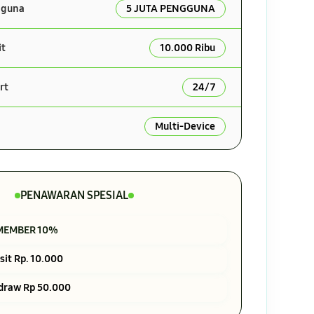
gguna
5 JUTA PENGGUNA
it
10.000 Ribu
rt
24/7
Multi-Device
PENAWARAN SPESIAL
MEMBER 10%
it Rp. 10.000
draw Rp 50.000