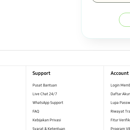
Support
Account
Pusat Bantuan
Login Mem
Live Chat 24/7
Daftar Aku
WhatsApp Support
Lupa Passw
FAQ
Riwayat Tr
Kebijakan Privasi
Fitur Verifi
Syarat & Ketentuan
Program VI