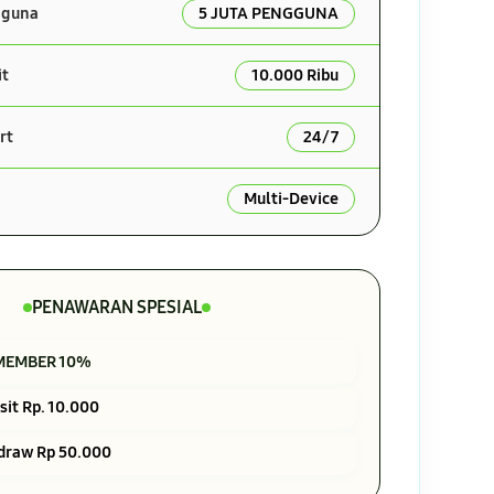
gguna
5 JUTA PENGGUNA
it
10.000 Ribu
rt
24/7
Multi-Device
PENAWARAN SPESIAL
MEMBER 10%
it Rp. 10.000
draw Rp 50.000