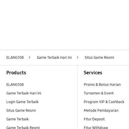
Layer Popup Close
ELANG108
>
Game Terbaik Hari Ini
>
Situs Game Resmi
Footer Navigation
Products
Services
ELANG108
Promo & Bonus Harian
Game Terbaik Hari Ini
Turnamen & Event
Login Game Terbaik
Program VIP & Cashback
Situs Game Resmi
Metode Pembayaran
Game Terbaik
Fitur Deposit
Game Terbaik Resmi
Fitur Withdraw