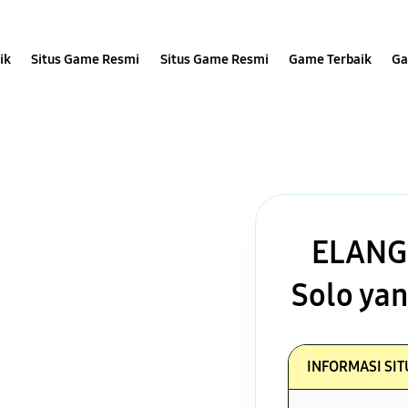
ik
Situs Game Resmi
Situs Game Resmi
Game Terbaik
Ga
ELANG1
Solo ya
INFORMASI SIT