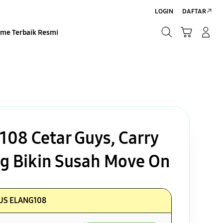
LOGIN
DAFTAR
Cari
Troli
Login/Sign-Up
me Terbaik Resmi
Cari
08 Cetar Guys, Carry
ng Bikin Susah Move On
US ELANG108