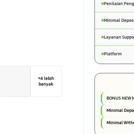
Penilaian Pen
Minimal Depos
Layanan Suppo
Platform
+4 lebih
banyak
BONUS NEW 
Minimal Depos
Minimal With