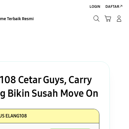
LOGIN
DAFTAR
Cari
Troli
Login/Sign-Up
me Terbaik Resmi
Cari
08 Cetar Guys, Carry
ng Bikin Susah Move On
US ELANG108