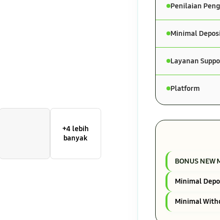
Penilaian Pen
Minimal Depos
Layanan Suppo
Platform
+4 lebih
banyak
BONUS NEW 
Minimal Depos
Minimal With