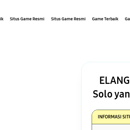
ik
Situs Game Resmi
Situs Game Resmi
Game Terbaik
Ga
ELANG1
Solo ya
INFORMASI SIT