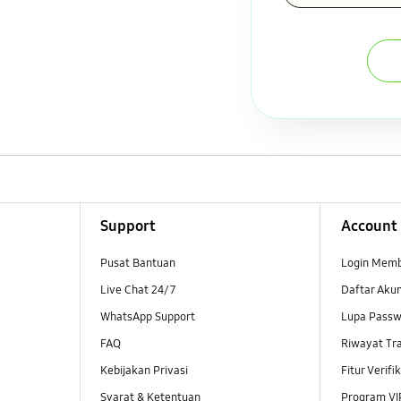
Support
Account
Pusat Bantuan
Login Mem
Live Chat 24/7
Daftar Aku
WhatsApp Support
Lupa Passw
FAQ
Riwayat Tr
Kebijakan Privasi
Fitur Verifi
Syarat & Ketentuan
Program VI