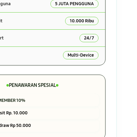
gguna
5 JUTA PENGGUNA
it
10.000 Ribu
rt
24/7
Multi-Device
PENAWARAN SPESIAL
MEMBER 10%
it Rp. 10.000
draw Rp 50.000