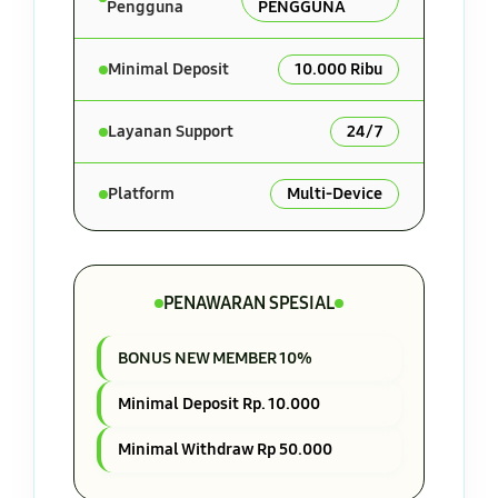
Pengguna
PENGGUNA
Minimal Deposit
10.000 Ribu
Layanan Support
24/7
Platform
Multi-Device
PENAWARAN SPESIAL
BONUS NEW MEMBER 10%
Minimal Deposit Rp. 10.000
Minimal Withdraw Rp 50.000