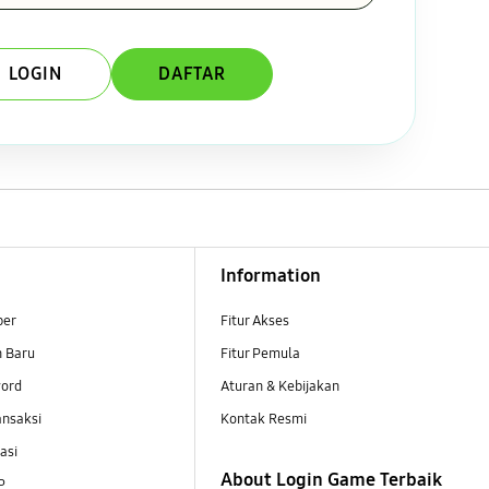
LOGIN
DAFTAR
Information
ber
Fitur Akses
n Baru
Fitur Pemula
ord
Aturan & Kebijakan
ansaksi
Kontak Resmi
kasi
About Login Game Terbaik
P