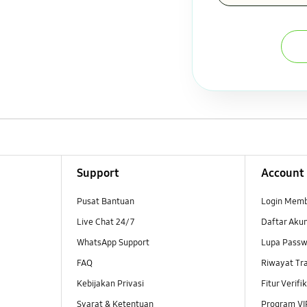
Support
Account
Pusat Bantuan
Login Mem
Live Chat 24/7
Daftar Aku
WhatsApp Support
Lupa Passw
FAQ
Riwayat Tr
Kebijakan Privasi
Fitur Verifi
Syarat & Ketentuan
Program VI