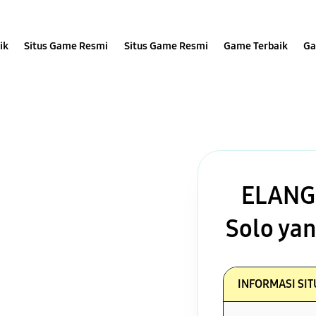
ik
Situs Game Resmi
Situs Game Resmi
Game Terbaik
Ga
ELANG1
Solo ya
INFORMASI SIT