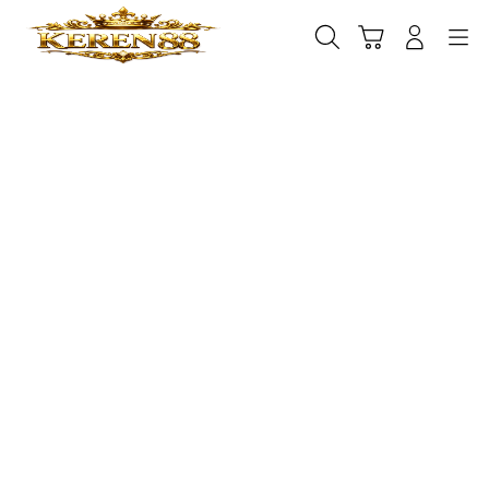
Skip
to
Cari
Troli
Login
Navigation
content