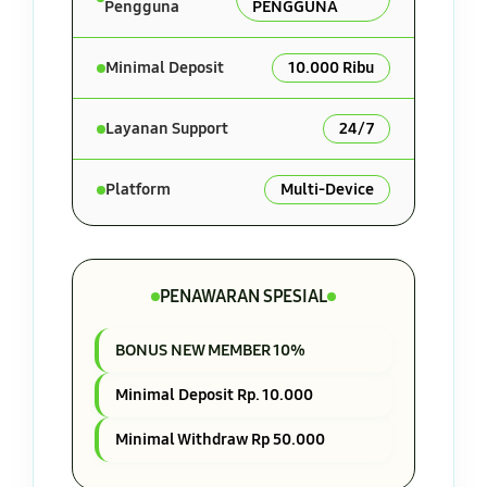
Pengguna
PENGGUNA
Minimal Deposit
10.000 Ribu
Layanan Support
24/7
Platform
Multi-Device
PENAWARAN SPESIAL
BONUS NEW MEMBER 10%
Minimal Deposit Rp. 10.000
Minimal Withdraw Rp 50.000