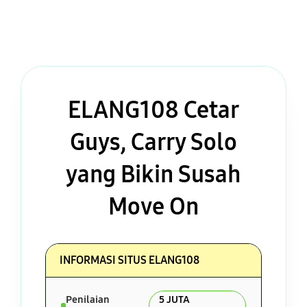
ELANG108 Cetar
Guys, Carry Solo
yang Bikin Susah
Move On
INFORMASI SITUS ELANG108
Penilaian
5 JUTA