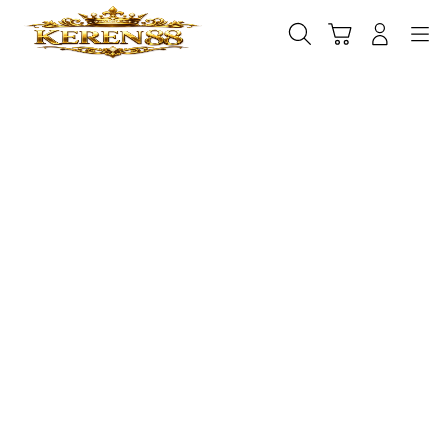
Skip
to
Cari
Troli
Login
Navigation
content