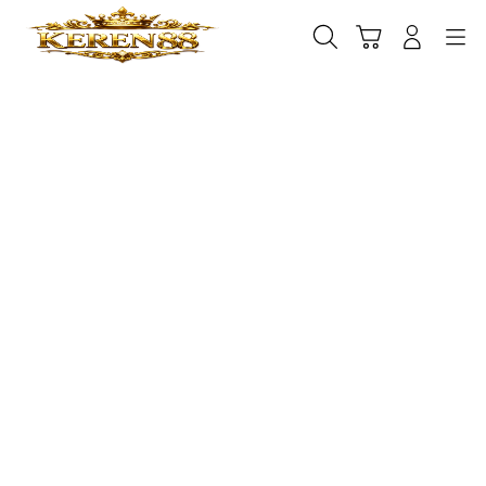
Skip
to
Cari
Troli
Login
Navigation
content