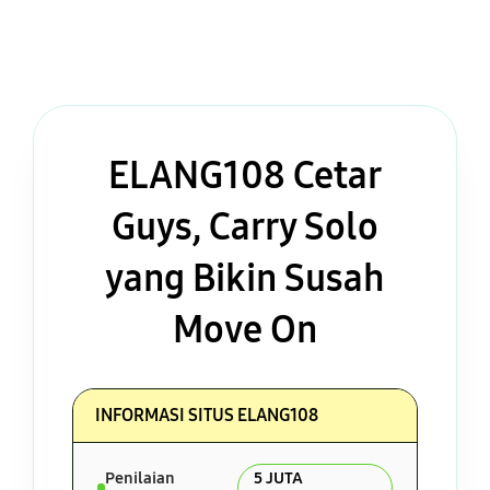
ELANG108 Cetar
Guys, Carry Solo
yang Bikin Susah
Move On
INFORMASI SITUS ELANG108
Penilaian
5 JUTA