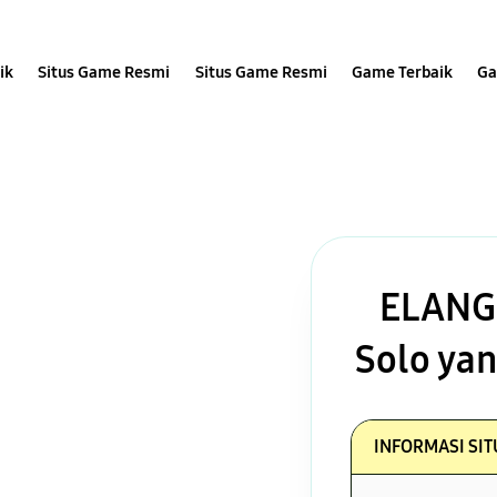
ik
Situs Game Resmi
Situs Game Resmi
Game Terbaik
Ga
ELANG1
Solo ya
INFORMASI SIT