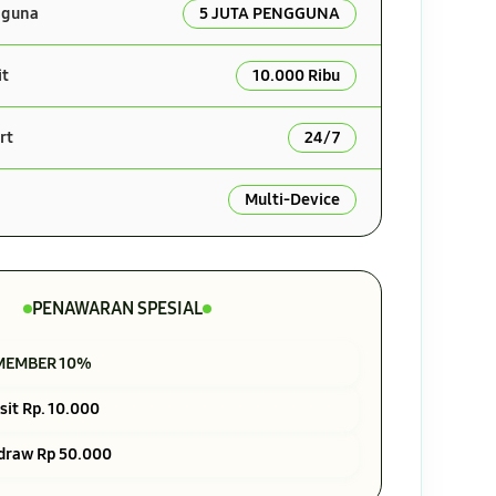
gguna
5 JUTA PENGGUNA
it
10.000 Ribu
rt
24/7
Multi-Device
PENAWARAN SPESIAL
MEMBER 10%
it Rp. 10.000
draw Rp 50.000