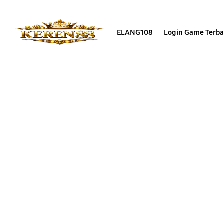
Skip
to
content
ELANG108
Login Game Terba