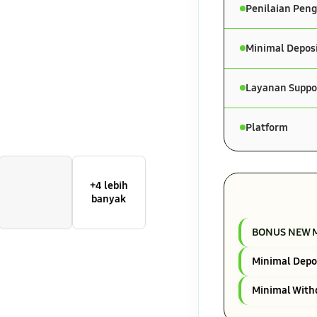
Penilaian Pen
Minimal Depos
Layanan Suppo
Platform
+4 lebih
banyak
BONUS NEW 
Minimal Depos
Minimal With