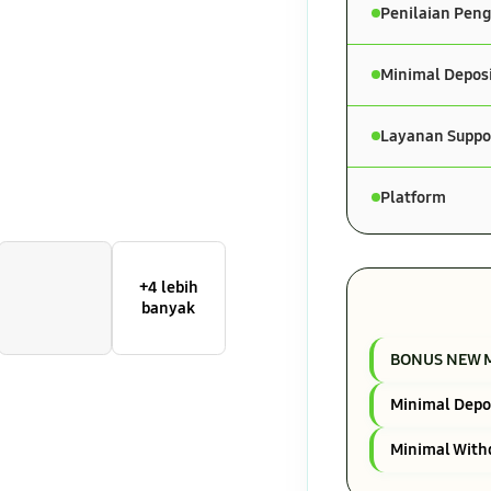
Penilaian Pen
Minimal Depos
Layanan Suppo
Platform
+4 lebih
banyak
BONUS NEW 
Minimal Depos
Minimal With