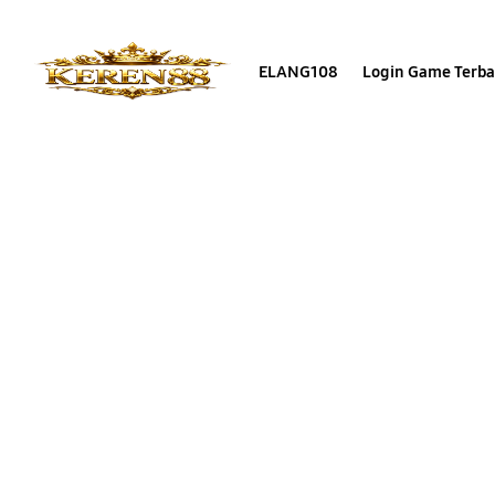
Skip
to
content
ELANG108
Login Game Terba