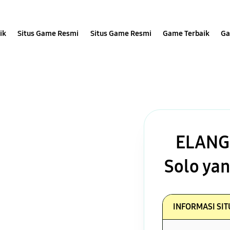
ik
Situs Game Resmi
Situs Game Resmi
Game Terbaik
Ga
ELANG1
Solo ya
INFORMASI SIT