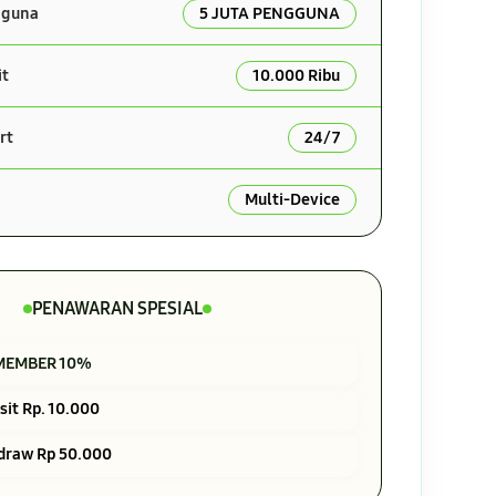
gguna
5 JUTA PENGGUNA
it
10.000 Ribu
rt
24/7
Multi-Device
PENAWARAN SPESIAL
MEMBER 10%
it Rp. 10.000
draw Rp 50.000