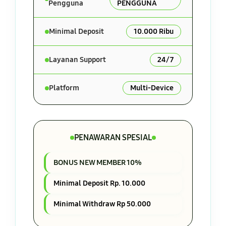
Pengguna
PENGGUNA
Minimal Deposit
10.000 Ribu
Layanan Support
24/7
Platform
Multi-Device
PENAWARAN SPESIAL
BONUS NEW MEMBER 10%
Minimal Deposit Rp. 10.000
Minimal Withdraw Rp 50.000