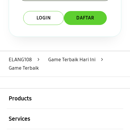
LOGIN
DAFTAR
Layer Popup Close
ELANG108
>
Game Terbaik Hari Ini
>
Game Terbaik
Buka
Footer Navigation
Products
Buka
Services
Buka