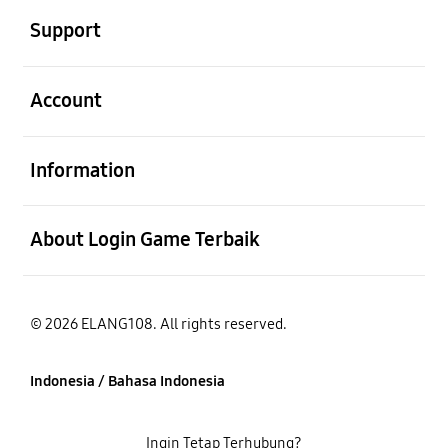
Support
Buka
Account
Buka
Information
Buka
About Login Game Terbaik
© 2026 ELANG108. All rights reserved.
Indonesia / Bahasa Indonesia
Ingin Tetap Terhubung?