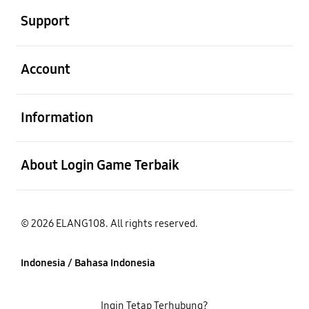
Support
Buka
Account
Buka
Information
Buka
About Login Game Terbaik
© 2026 ELANG108. All rights reserved.
Indonesia / Bahasa Indonesia
Ingin Tetap Terhubung?