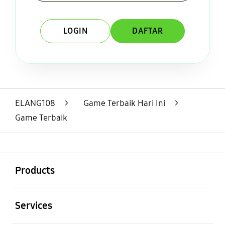
LOGIN
DAFTAR
Layer Popup Close
ELANG108
>
Game Terbaik Hari Ini
>
Game Terbaik
Buka
Footer Navigation
Products
Buka
Services
Buka