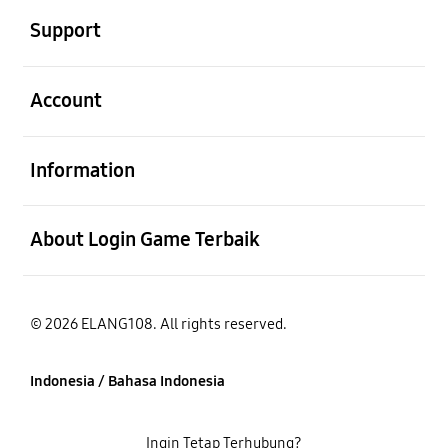
Support
Buka
Account
Buka
Information
Buka
About Login Game Terbaik
© 2026 ELANG108. All rights reserved.
Indonesia / Bahasa Indonesia
Ingin Tetap Terhubung?