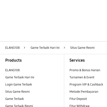
Layer Popup Close
ELANG108
>
Game Terbaik Hari Ini
>
Situs Game Resmi
Footer Navigation
Products
Services
ELANG108
Promo & Bonus Harian
Game Terbaik Hari Ini
Turnamen & Event
Login Game Terbaik
Program VIP & Cashback
Situs Game Resmi
Metode Pembayaran
Game Terbaik
Fitur Deposit
Game Terbaik Resmi
Fitur Withdraw