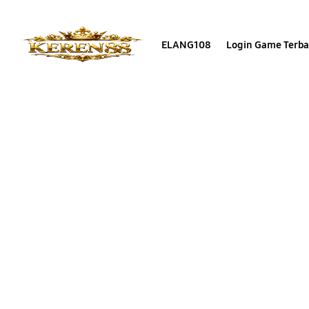
Skip
to
content
ELANG108
Login Game Terba