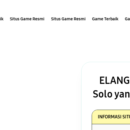
ik
Situs Game Resmi
Situs Game Resmi
Game Terbaik
Ga
ELANG1
Solo ya
INFORMASI SIT