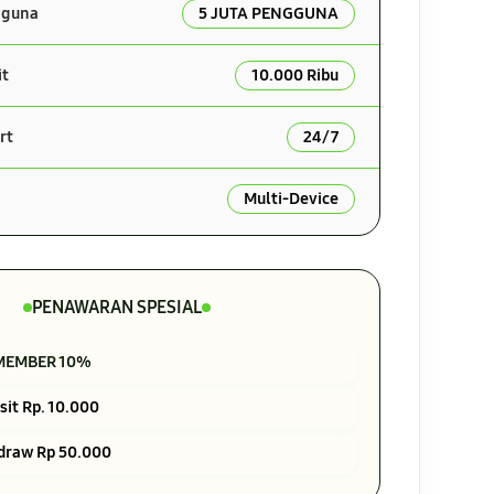
gguna
5 JUTA PENGGUNA
it
10.000 Ribu
rt
24/7
Multi-Device
PENAWARAN SPESIAL
MEMBER 10%
it Rp. 10.000
draw Rp 50.000