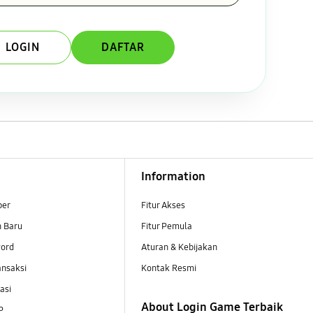
LOGIN
DAFTAR
Information
ber
Fitur Akses
n Baru
Fitur Pemula
ord
Aturan & Kebijakan
ansaksi
Kontak Resmi
kasi
About Login Game Terbaik
P