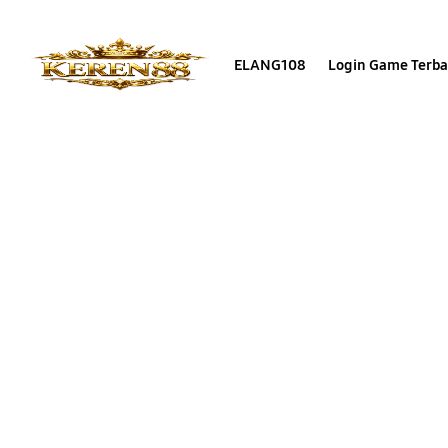
Skip
to
content
ELANG108
Login Game Terba