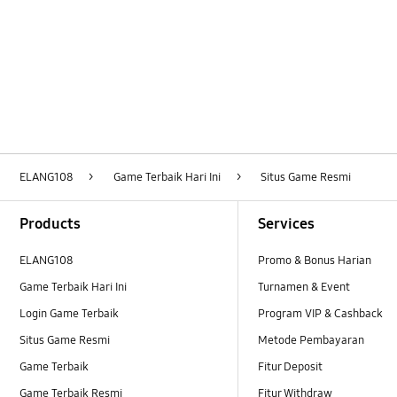
Layer Popup Close
ELANG108
>
Game Terbaik Hari Ini
>
Situs Game Resmi
Footer Navigation
Products
Services
ELANG108
Promo & Bonus Harian
Game Terbaik Hari Ini
Turnamen & Event
Login Game Terbaik
Program VIP & Cashback
Situs Game Resmi
Metode Pembayaran
Game Terbaik
Fitur Deposit
Game Terbaik Resmi
Fitur Withdraw