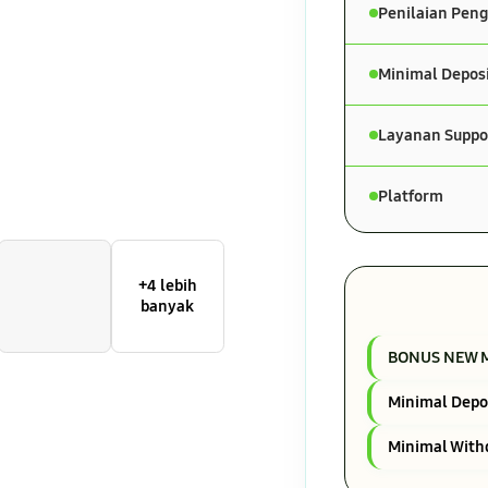
Penilaian Pen
Minimal Depos
Layanan Suppo
Platform
+4 lebih
banyak
BONUS NEW 
Minimal Depos
Minimal With