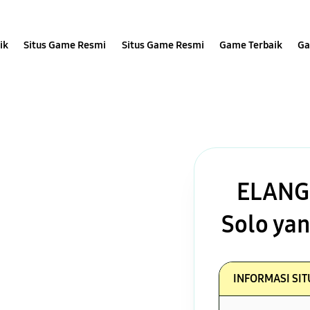
ik
Situs Game Resmi
Situs Game Resmi
Game Terbaik
Ga
ELANG1
Solo ya
INFORMASI SIT