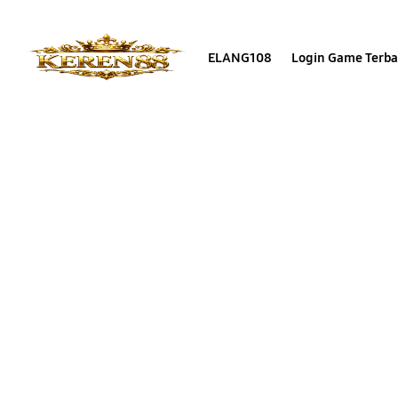
Skip
to
content
ELANG108
Login Game Terba