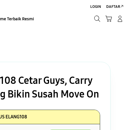
LOGIN
DAFTAR
Cari
Troli
Login/Sign-Up
me Terbaik Resmi
Cari
08 Cetar Guys, Carry
ng Bikin Susah Move On
US ELANG108