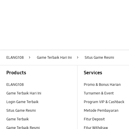
Layer Popup Close
ELANG108
>
Game Terbaik Hari Ini
>
Situs Game Resmi
Footer Navigation
Products
Services
ELANG108
Promo & Bonus Harian
Game Terbaik Hari Ini
Turnamen & Event
Login Game Terbaik
Program VIP & Cashback
Situs Game Resmi
Metode Pembayaran
Game Terbaik
Fitur Deposit
Game Terbaik Resmi
Fitur Withdraw