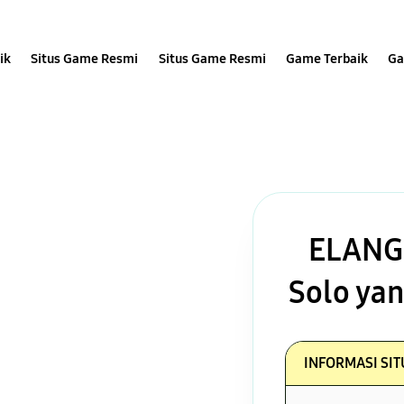
ik
Situs Game Resmi
Situs Game Resmi
Game Terbaik
Ga
ELANG1
Solo ya
INFORMASI SIT