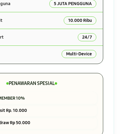
gguna
5 JUTA PENGGUNA
it
10.000 Ribu
rt
24/7
Multi-Device
PENAWARAN SPESIAL
MEMBER 10%
it Rp. 10.000
draw Rp 50.000