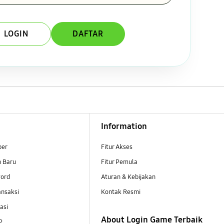
LOGIN
DAFTAR
Information
ber
Fitur Akses
n Baru
Fitur Pemula
ord
Aturan & Kebijakan
ansaksi
Kontak Resmi
kasi
About Login Game Terbaik
P