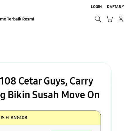
LOGIN
DAFTAR
Cari
Troli
Login/Sign-Up
me Terbaik Resmi
Cari
08 Cetar Guys, Carry
ng Bikin Susah Move On
US ELANG108