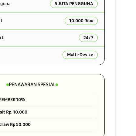
gguna
5 JUTA PENGGUNA
it
10.000 Ribu
rt
24/7
Multi-Device
PENAWARAN SPESIAL
MEMBER 10%
it Rp. 10.000
draw Rp 50.000