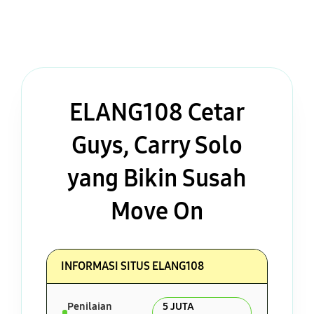
ELANG108 Cetar
Guys, Carry Solo
yang Bikin Susah
Move On
INFORMASI SITUS ELANG108
Penilaian
5 JUTA