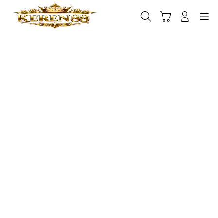
Skip
to
Cari
Troli
Login
Navigation
content