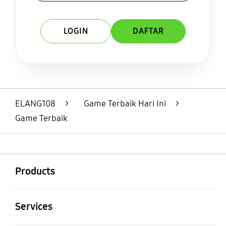
LOGIN
DAFTAR
Layer Popup Close
ELANG108
>
Game Terbaik Hari Ini
>
Game Terbaik
Buka
Footer Navigation
Products
Buka
Services
Buka