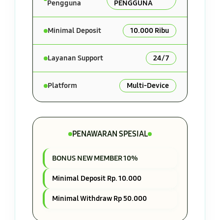
Pengguna
PENGGUNA
Minimal Deposit
10.000 Ribu
Layanan Support
24/7
Platform
Multi-Device
PENAWARAN SPESIAL
BONUS NEW MEMBER 10%
Minimal Deposit Rp. 10.000
Minimal Withdraw Rp 50.000